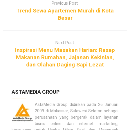
o
Previous Post:
s
Trend Sewa Apartemen Murah di Kota
t
Besar
n
a
v
Next Post:
i
Inspirasi Menu Masakan Harian: Resep
g
Makanan Rumahan, Jajanan Kekinian,
a
dan Olahan Daging Sapi Lezat
t
i
o
n
ASTAMEDIA GROUP
AstaMedia Group didirikan pada 26 Januari
2009 di Makassar, Sulawesi Selatan sebagai
perusahaan yang bergerak dalam layanan
bisnis online dan internet marketing,