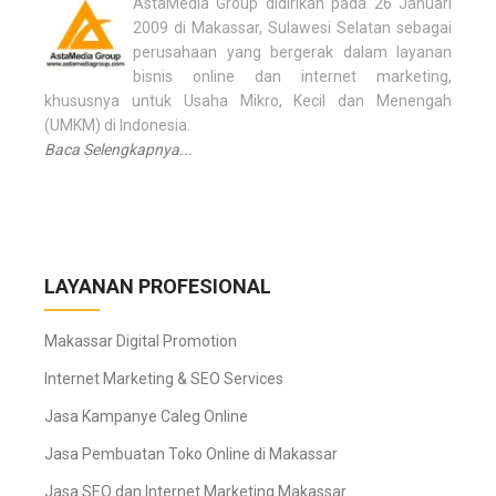
i
AstaMedia Group didirikan pada 26 Januari
2009 di Makassar, Sulawesi Selatan sebagai
n
perusahaan yang bergerak dalam layanan
bisnis online dan internet marketing,
a
khususnya untuk Usaha Mikro, Kecil dan Menengah
s
(UMKM) di Indonesia.
Baca Selengkapnya...
i
p
o
s
LAYANAN PROFESIONAL
Makassar Digital Promotion
Internet Marketing & SEO Services
Jasa Kampanye Caleg Online
Jasa Pembuatan Toko Online di Makassar
Jasa SEO dan Internet Marketing Makassar