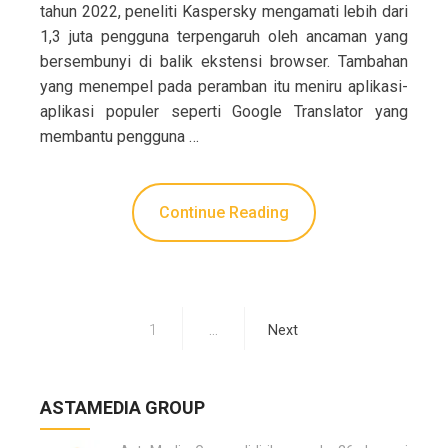
tahun 2022, peneliti Kaspersky mengamati lebih dari
1,3 juta pengguna terpengaruh oleh ancaman yang
bersembunyi di balik ekstensi browser. Tambahan
yang menempel pada peramban itu meniru aplikasi-
aplikasi populer seperti Google Translator yang
membantu pengguna …
Continue Reading
1
…
Next
P
a
ASTAMEDIA GROUP
g