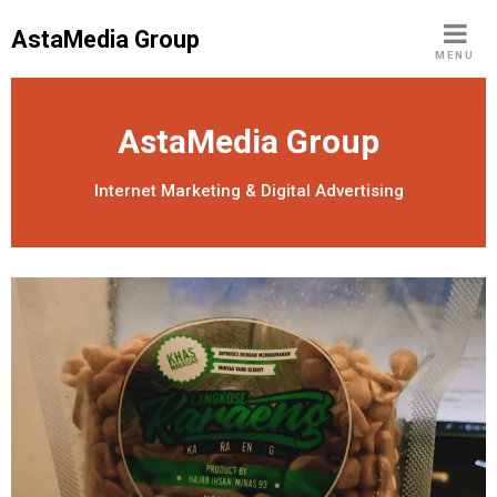
S
AstaMedia Group
k
MENU
i
p
t
AstaMedia Group
o
c
Internet Marketing & Digital Advertising
o
n
t
e
n
t