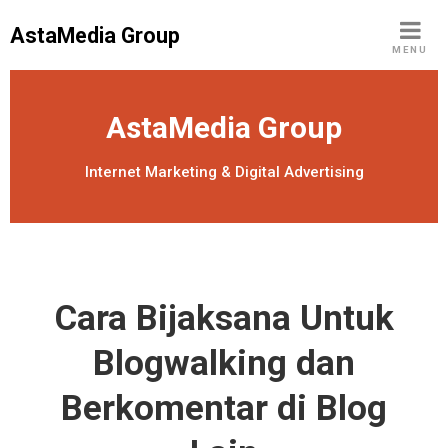
S
AstaMedia Group
k
MENU
i
p
t
AstaMedia Group
o
c
Internet Marketing & Digital Advertising
o
n
t
e
n
Cara Bijaksana Untuk
t
Blogwalking dan
Berkomentar di Blog