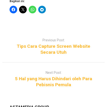
Bagikan ini:
P
o
Previous Post:
s
Tips Cara Capture Screen Website
t
Secara Utuh
n
a
v
Next Post:
i
5 Hal yang Harus Dihindari oleh Para
g
Pebisnis Pemula
a
t
i
o