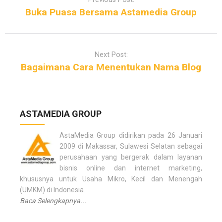
s
Buka Puasa Bersama Astamedia Group
t
n
a
Next Post:
v
Bagaimana Cara Menentukan Nama Blog
i
g
a
t
ASTAMEDIA GROUP
i
o
AstaMedia Group didirikan pada 26 Januari
n
2009 di Makassar, Sulawesi Selatan sebagai
perusahaan yang bergerak dalam layanan
bisnis online dan internet marketing,
khususnya untuk Usaha Mikro, Kecil dan Menengah
(UMKM) di Indonesia.
Baca Selengkapnya...