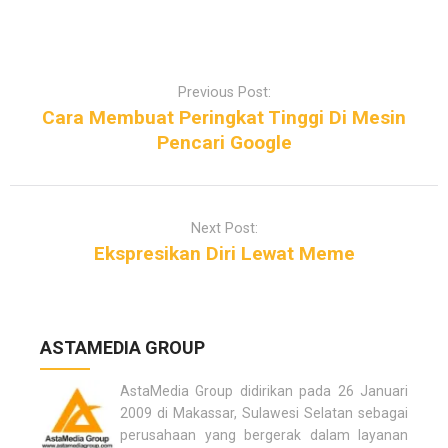
P
o
Previous Post:
s
Cara Membuat Peringkat Tinggi Di Mesin
t
Pencari Google
n
a
v
Next Post:
i
Ekspresikan Diri Lewat Meme
g
a
t
i
ASTAMEDIA GROUP
o
n
AstaMedia Group didirikan pada 26 Januari
2009 di Makassar, Sulawesi Selatan sebagai
perusahaan yang bergerak dalam layanan