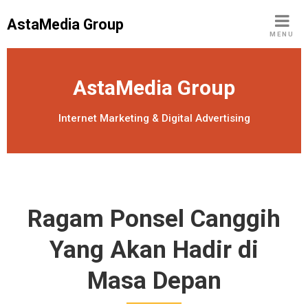
S
AstaMedia Group
k
MENU
i
p
t
AstaMedia Group
o
c
Internet Marketing & Digital Advertising
o
n
t
e
n
Ragam Ponsel Canggih
t
Yang Akan Hadir di
Masa Depan