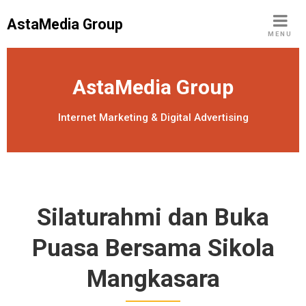
S
AstaMedia Group
k
MENU
i
p
t
AstaMedia Group
o
c
Internet Marketing & Digital Advertising
o
n
t
e
n
Silaturahmi dan Buka
t
Puasa Bersama Sikola
Mangkasara