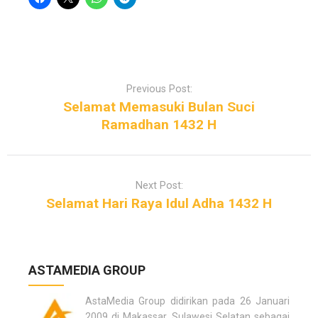
P
o
Previous Post:
s
Selamat Memasuki Bulan Suci
t
Ramadhan 1432 H
n
a
v
Next Post:
i
Selamat Hari Raya Idul Adha 1432 H
g
a
t
i
ASTAMEDIA GROUP
o
n
AstaMedia Group didirikan pada 26 Januari
2009 di Makassar, Sulawesi Selatan sebagai