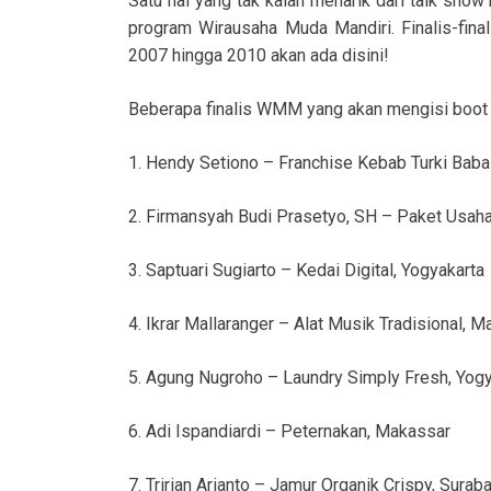
Satu hal yang tak kalah menarik dari talk show b
program Wirausaha Muda Mandiri. Finalis-fina
2007 hingga 2010 akan ada disini!
Beberapa finalis WMM yang akan mengisi boot p
1. Hendy Setiono – Franchise Kebab Turki Baba 
2. Firmansyah Budi Prasetyo, SH – Paket Usaha
3. Saptuari Sugiarto – Kedai Digital, Yogyakarta
4. Ikrar Mallaranger – Alat Musik Tradisional, 
5. Agung Nugroho – Laundry Simply Fresh, Yogy
6. Adi Ispandiardi – Peternakan, Makassar
7. Tririan Arianto – Jamur Organik Crispy, Surab