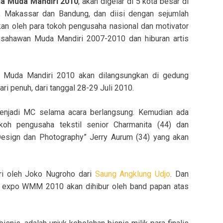
a Muda Mandiri 2010
, akan digelar di 5 kota besar di
ya, Makassar dan Bandung, dan diisi dengan sejumlah
kan oleh para tokoh pengusaha nasional dan motivator
ausahawan Muda Mandiri 2007-2010 dan hiburan artis
 Muda Mandiri 2010 akan dilangsungkan di gedung
i penuh, dari tanggal 28-29 Juli 2010.
menjadi MC selama acara berlangsung. Kemudian ada
okoh pengusaha tekstil senior Charmanita (44) dan
 Design dan Photography” Jerry Aurum (34) yang akan
ori oleh Joko Nugroho dari
Saung Angklung Udjo
. Dan
 expo WMM 2010 akan dihibur oleh band papan atas