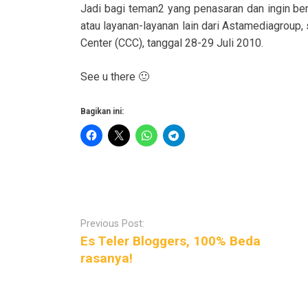
Jadi bagi teman2 yang penasaran dan ingin b
atau layanan-layanan lain dari Astamediagroup,
Center (CCC), tanggal 28-29 Juli 2010.
See u there 🙂
Bagikan ini:
P
o
Previous Post:
s
Es Teler Bloggers, 100% Beda
t
rasanya!
n
a
v