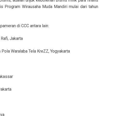
isnis, adalah unjuk kebolehan bisnis milik para finalis
lis Program Wirausaha Muda Mandiri mulai dari tahun
ameran di CCC antara lain:
Rafi, Jakarta
 Pola Waralaba Tela KreZZ, Yogyakarta
Makassar
akarta
aya