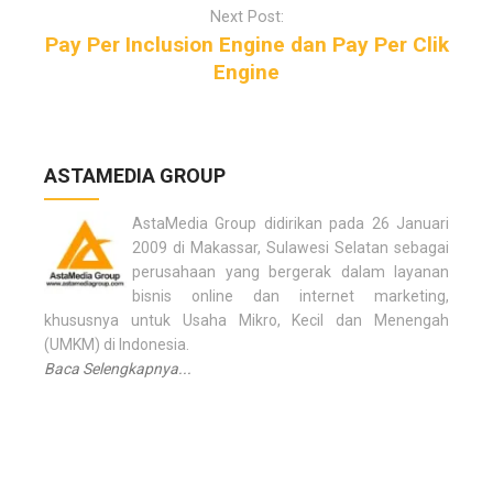
Next Post:
v
Pay Per Inclusion Engine dan Pay Per Clik
i
Engine
g
a
t
i
ASTAMEDIA GROUP
o
n
AstaMedia Group didirikan pada 26 Januari
2009 di Makassar, Sulawesi Selatan sebagai
perusahaan yang bergerak dalam layanan
bisnis online dan internet marketing,
khususnya untuk Usaha Mikro, Kecil dan Menengah
(UMKM) di Indonesia.
Baca Selengkapnya...