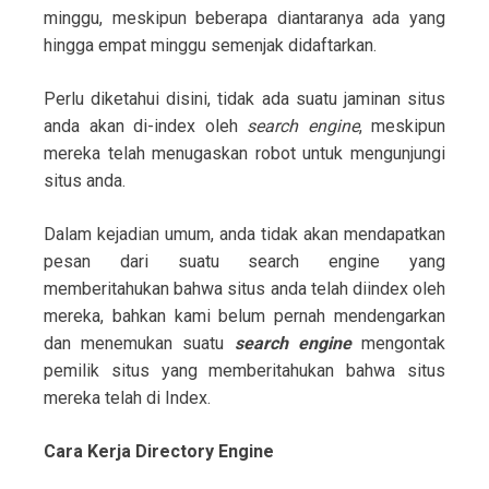
minggu, meskipun beberapa diantaranya ada yang
hingga empat minggu semenjak didaftarkan.
Perlu diketahui disini, tidak ada suatu jaminan situs
anda akan di-index oleh
search engine
, meskipun
mereka telah menugaskan robot untuk mengunjungi
situs anda.
Dalam kejadian umum, anda tidak akan mendapatkan
pesan dari suatu search engine yang
memberitahukan bahwa situs anda telah diindex oleh
mereka, bahkan kami belum pernah mendengarkan
dan menemukan suatu
search engine
mengontak
pemilik situs yang memberitahukan bahwa situs
mereka telah di Index.
Cara Kerja Directory Engine