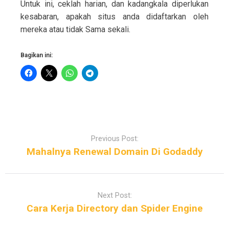
Untuk ini, ceklah harian, dan kadangkala diperlukan
kesabaran, apakah situs anda didaftarkan oleh
mereka atau tidak Sama sekali.
Bagikan ini:
P
o
Previous Post:
s
Mahalnya Renewal Domain Di Godaddy
t
n
a
Next Post:
v
Cara Kerja Directory dan Spider Engine
i
g